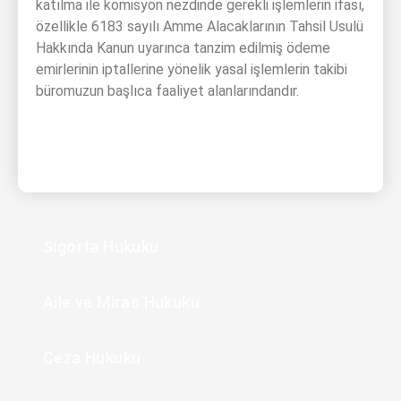
katılma ile komisyon nezdinde gerekli işlemlerin ifası,
özellikle 6183 sayılı Amme Alacaklarının Tahsil Usulü
Hakkında Kanun uyarınca tanzim edilmiş ödeme
emirlerinin iptallerine yönelik yasal işlemlerin takibi
büromuzun başlıca faaliyet alanlarındandır.
Sigorta Hukuku
Aile ve Miras Hukuku
Ceza Hukuku