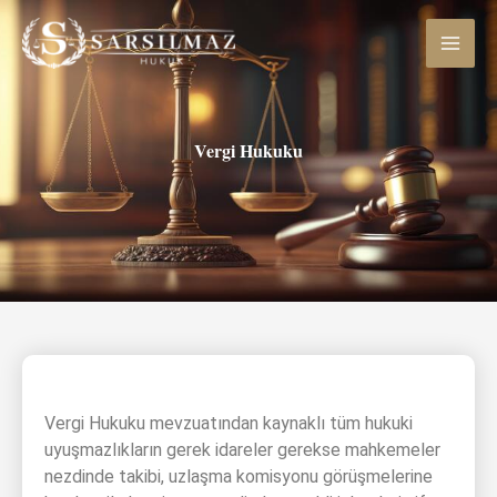
İçeriğe
atla
Vergi Hukuku
Vergi Hukuku mevzuatından kaynaklı tüm hukuki
uyuşmazlıkların gerek idareler gerekse mahkemeler
nezdinde takibi, uzlaşma komisyonu görüşmelerine