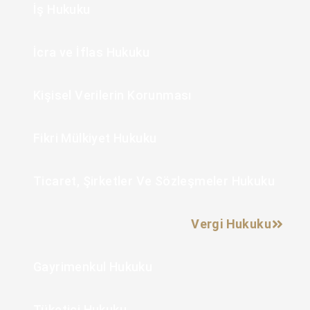
İş Hukuku
İcra ve İflas Hukuku
Kişisel Verilerin Korunması
Fikri Mülkiyet Hukuku
Ticaret, Şirketler Ve Sözleşmeler Hukuku
Vergi Hukuku
Gayrimenkul Hukuku
Tüketici Hukuku