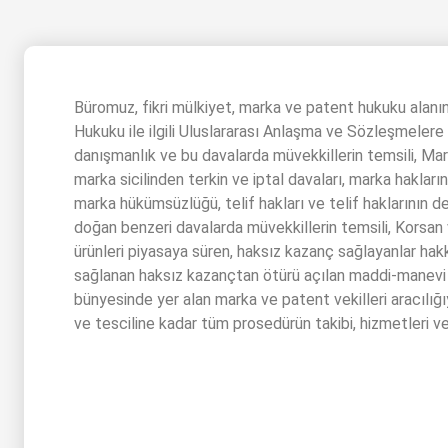
Büromuz, fikri mülkiyet, marka ve patent hukuku alanı
Hukuku ile ilgili Uluslararası Anlaşma ve Sözleşmelere 
danışmanlık ve bu davalarda müvekkillerin temsili, Ma
marka sicilinden terkin ve iptal davaları, marka hakları
marka hükümsüzlüğü, telif hakları ve telif haklarının 
doğan benzeri davalarda müvekkillerin temsili, Korsan v
ürünleri piyasaya süren, haksız kazanç sağlayanlar ha
sağlanan haksız kazançtan ötürü açılan maddi-manevi 
bünyesinde yer alan marka ve patent vekilleri aracılığ
ve tesciline kadar tüm prosedürün takibi, hizmetleri v