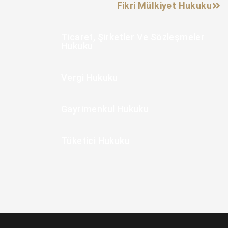
Fikri Mülkiyet Hukuku
Ticaret, Şirketler Ve Sözleşmeler
Hukuku
Vergi Hukuku
Gayrimenkul Hukuku
Tüketici Hukuku