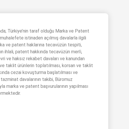
nda; Türkiye’nin taraf olduğu Marka ve Patent
muhalefete istinaden açılmış davalarla ilgili
rka ve patent haklarına tecavüzün tespiti,
nın ihlali, patent hakkında tecavüzün men’i,
devri ve haksız rekabet davaları ve kanundan
e taklit ürünlerin toplatılması, korsan ve taklit
kkında cezai kovuşturma başlatılması ve
tazminat davalarının takibi, Büromuz
ıyla marka ve patent başvurularının yapılması
ermektedir.