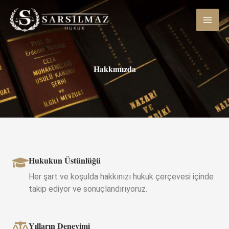
İçeriğe
atla
Hakkımızda
Hukukun Üstünlüğü
Her şart ve koşulda hakkınızı hukuk çerçevesi içinde
takip ediyor ve sonuçlandırıyoruz.
Yılların Deneyimi