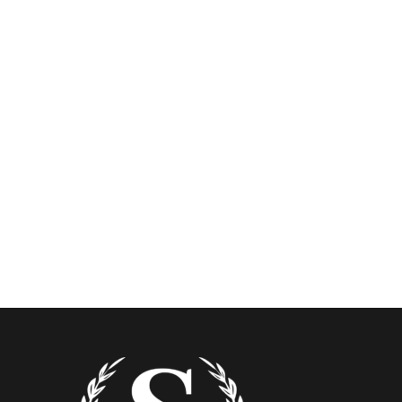
edilmesi amacıyla mücadele ediyoruz. Hukukun gücünü
kullanarak, müvekkillerimizin yanında yer alarak, onların
haklarını en iyi şekilde korumak ve adil sonuçlar elde
etmek için çalışıyoruz.
Vizyonumuz ve misyonumuz doğrultusunda,
müvekkillerimizin güvenini kazanmak, onları bilgilendirmek,
çıkarlarını korumak ve adil bir hukuk sistemi için çalışmak
en büyük önceliğimizdir.