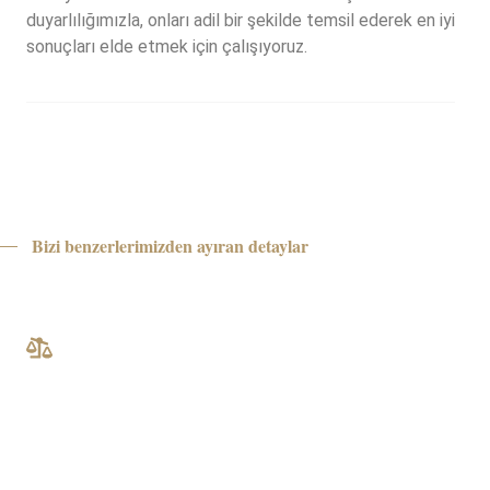
duyarlılığımızla, onları adil bir şekilde temsil ederek en iyi
sonuçları elde etmek için çalışıyoruz.
Bizi benzerlerimizden ayıran detaylar
Güven & Çözüm Odaklı
Vizyonumuz
Sarsılmaz Hukuk Bürosu olarak vizyonumuz,
müvekkillerimize en yüksek kalitede hukuki destek
sunarak adaletin sağlanmasına katkıda bulunmak ve
toplumsal adaletin güçlenmesine katkıda bulunmaktır.